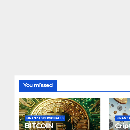
You missed
FINANZAS PERSONALES
FINANZ
BITCOIN
Cri