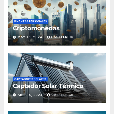
FINANZAS PERSONALES
Criptomonedas
MAYO 1, 2024
CASTLERICK
CAPTADORES SOLARES
Captador Solar Térmico
ABRIL 5, 2024
CASTLERICK