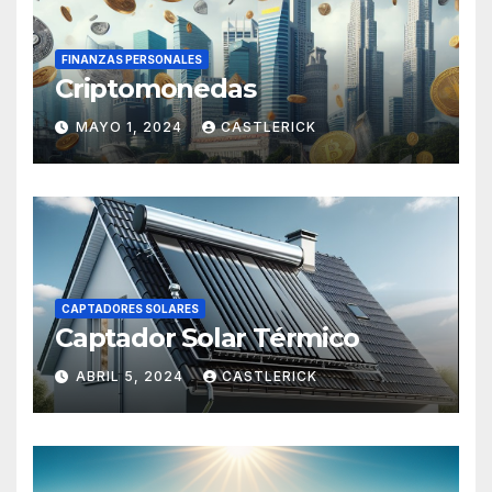
FINANZAS PERSONALES
Criptomonedas
MAYO 1, 2024
CASTLERICK
CAPTADORES SOLARES
Captador Solar Térmico
ABRIL 5, 2024
CASTLERICK