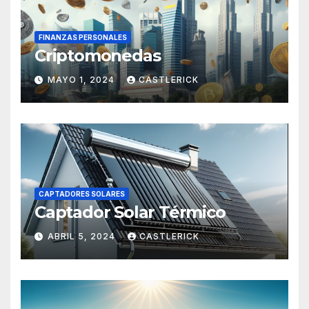
FINANZAS PERSONALES
Criptomonedas
MAYO 1, 2024
CASTLERICK
CAPTADORES SOLARES
Captador Solar Térmico
ABRIL 5, 2024
CASTLERICK