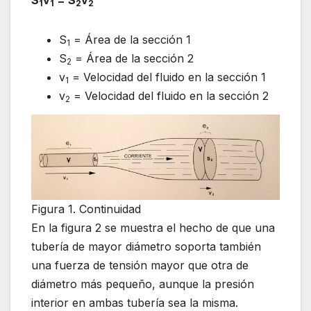
S
v
= S
v
1
1
2
2
S
= Área de la sección 1
1
S
= Área de la sección 2
2
v
= Velocidad del fluido en la sección 1
1
v
= Velocidad del fluido en la sección 2
2
Figura 1. Continuidad
En la figura 2 se muestra el hecho de que una
tubería de mayor diámetro soporta también
una fuerza de tensión mayor que otra de
diámetro más pequeño, aunque la presión
interior en ambas tubería sea la misma.