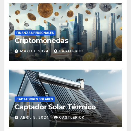
FINANZAS PERSONALES
Criptomonedas
MAYO 1, 2024
CASTLERICK
CAPTADORES SOLARES
Captador Solar Térmico
ABRIL 5, 2024
CASTLERICK