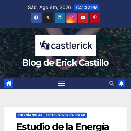
Saltar
Sáb. Ago 8th, 2026
7:41:33 PM
al
contenido
Blog de Erick Castillo
ENERGÍA SOLAR
ESTUDIO ENERGÍA SOLAR
Estudio de la Energía