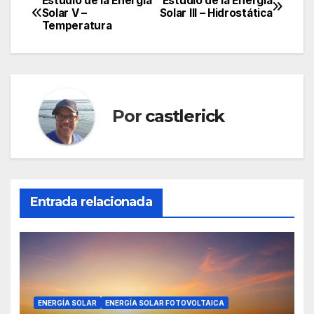
Estudio de la Energía
Estudio de la Energía
Navegación
Solar V –
Solar III – Hidrostática
Temperatura
de
entradas
Por
castlerick
Entrada relacionada
ENERGÍA SOLAR
ENERGÍA SOLAR FOTOVOLTAICA